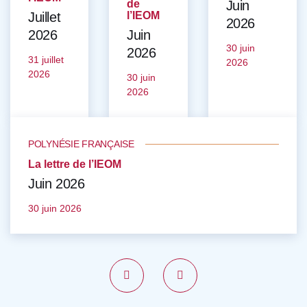
de
Juin
Juillet
l’IEOM
2026
2026
Juin
30 juin
2026
31 juillet
2026
2026
30 juin
2026
POLYNÉSIE FRANÇAISE
La lettre de l’IEOM
Juin 2026
30 juin 2026
Précédent
Suivant