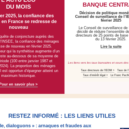
BANQUE CENTR
DU MOIS
Décision de politique moné
ier 2025, la confiance des
Conseil de surveillance de l’
février 2025
en France se redresse de
nouveau
Le Conseil de surveillance de
décidé de réduire l’ensemble d
directeurs de 25 points de base
nquête de conjoncture auprès des
du 13 février 2025.
l’INSEE, la confiance des ménages
sse de nouveau en février 2025.
Lire la suite
ateur qui la synthétise augmente d’un
reste au-dessous de sa moyenne de
riode (100 entre janvier 1987 et
Les liens vers les taux bancaires et cours des
024). La proportion des ménages
l est opportun d’épargner atteint un
Taux directeurs de l’IEOM >
Taux de l
maximum historique.
Taux d’intérêt légal >
Le Franc Pacif
Pour en savoir plus >
RESTEZ INFORMÉ : LES LIENS UTILES
e, dialoguons » : arnaques et fraudes aux