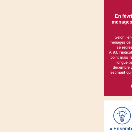
En févr
ménages 
Selon l’e
ménages de 
se redre
À 93, l’indic
point mais 
longue pé
décembre 2
estimant qu’i
« Ensembl