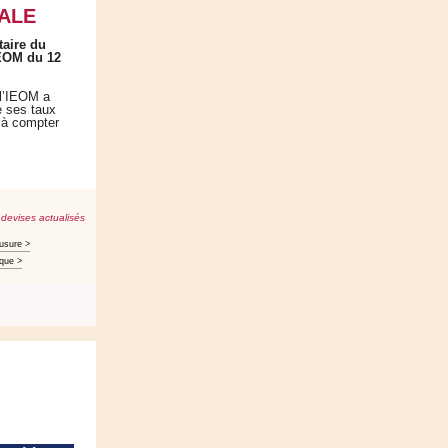
ALE
taire du
IEOM du 12
 l’IEOM a
e ses taux
 à compter
 devises actualisés
’usure >
ique >