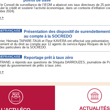
points de base
, le Conseil de surveillance de l’IEOM a abaissé ses taux directeurs de 25 po
uler le crédit et soutenir l’activité économique, dans un contexte d’inflation c
bre 2024).
e >
SIEFRANÇAISE
Présentation des dispositif de surendettement 
au compte à la SOCREDO
vrier, Heimata TAPARE-TAUA et Fleur KAVERA ont effectué une présentation d
tement et du droit au compte aux 12 agents du service Appui Risques de la D
des particuliers de la SOCREDO.
SIEFRANÇAISE
Reportage prêt à taux zéro
TRAND, a répondu aux questions de Shiquita DARROUZES, journaliste de Po
projet du gouvernement de prêts à taux zéro.
e >
ACTUALITÉS
L'ACTU ÉCO