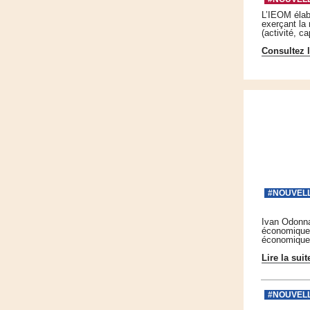
L’IEOM élab
exerçant la
(activité, c
Consultez l
#NOUVEL
Ivan Odonnat
économique d
économique e
Lire la suit
#NOUVEL