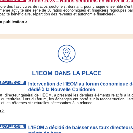
Année 2023 – Ratios sectoriels en Nouvelle-C
ore des fascicules de ratios sectoriels, donnant, pour chaque ensemble d’ent
 même activité une série de 30 ratios économiques et financiers regroupés pa
apacité bénéficiaire, répartition des revenus et autonomie financière).
a publication >
L'IEOM DANS LA PLACE
LECALÉDONIE
Intervention de l’IEOM au forum économique d
dédié à la Nouvelle-Calédonie
, directeur général de l’IEOM, a présenté les derniers éléments relatifs à la 
u territoire. Lors du forum, les échanges ont porté sur la reconstruction, l’att
t les réformes structurelles nécessaires à la relance.
e >
LECALÉDONIE
L’IEOM a décidé de baisser ses taux directeurs