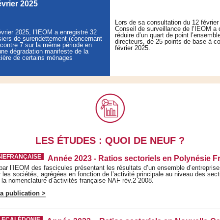
évrier 2025
Lors de sa consultation du 12 février 
Conseil de surveillance de l’IEOM a 
évrier 2025, l’IEOM a enregistré 32
réduire d’un quart de point l’ensembl
iers de surendettement (concernant
directeurs, de 25 points de base à c
contre 7 sur la même période en
février 2025.
une dégradation manifeste de la
ncière de certains ménages
LES ÉTUDES : QUOI DE NEUF ?
SIEFRANÇAISE
Année 2023 - Ratios sectoriels en Polynésie F
 par l’IEOM des fascicules présentant les résultats d’un ensemble d’entrepri
r les sociétés, agrégées en fonction de l’activité principale au niveau des sect
 la nomenclature d’activités française NAF rév.2 2008.
a publication >
LECALÉDONIE