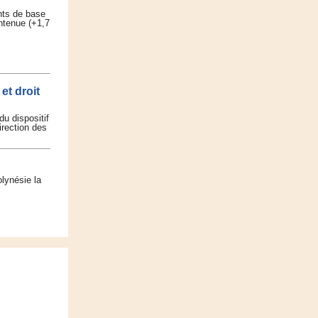
ints de base
ontenue (+1,7
et droit
u dispositif
irection des
lynésie la