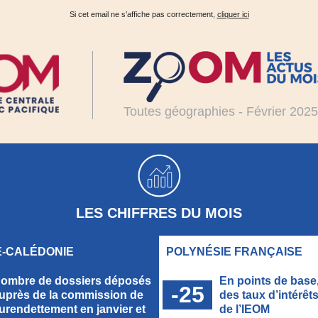
Si cet email ne s’affiche pas correctement,
cliquer ici
Toutes géographies - Février 202
LES CHIFFRES DU MOIS
-CALÉDONIE
POLYNÉSIE FRANÇAISE
ombre de dossiers déposés
En points de base,
-25
uprès de la commission de
des taux d’intérêt
urendettement en janvier et
de l’IEOM