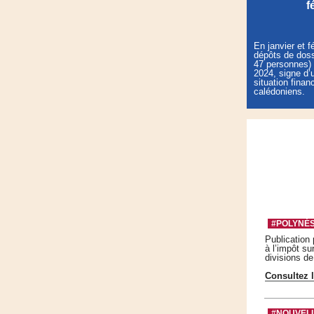
f
En janvier et f
dépôts de doss
47 personnes) 
2024, signe d’
situation fina
calédoniens.
#POLYNÉ
Publication
à l’impôt su
divisions de
Consultez l
#NOUVEL