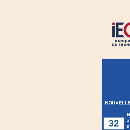
NOUVELLE
N
32
a
s