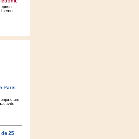
alédonie
reprises
r thèmes
e Paris
conjoncture
ractivité
 de 25