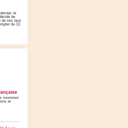
dernier, le
décidé de
e de ses taux
ompter du 13
rançaise
ses soumises
ions et