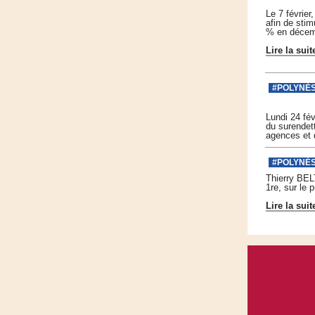
Le 7 février
afin de stim
% en décem
Lire la suit
#POLYNÉ
Lundi 24 fé
du surendet
agences et 
#POLYNÉ
Thierry BEL
1re, sur le 
Lire la suit