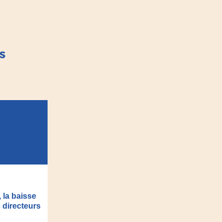
5
 la baisse
s directeurs