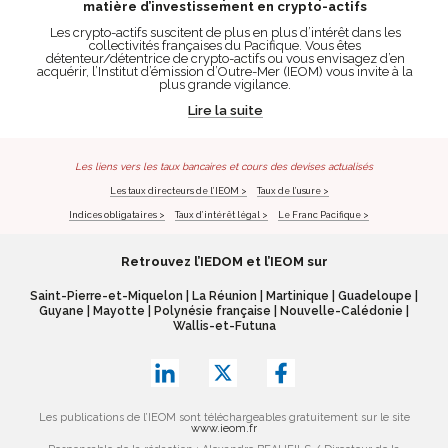
matière d’investissement en crypto-actifs
Les crypto-actifs suscitent de plus en plus d’intérêt dans les
collectivités françaises du Pacifique. Vous êtes
détenteur/détentrice de crypto-actifs ou vous envisagez d’en
acquérir, l’Institut d’émission d’Outre-Mer (IEOM) vous invite à la
plus grande vigilance.
Lire la suite
Les liens vers les taux bancaires et cours des devises actualisés
Les taux directeurs de l’IEOM >
Taux de l’usure >
Indices obligataires >
Taux d’intérêt légal >
Le Franc Pacifique >
Retrouvez l’IEDOM et l’IEOM sur
Saint-Pierre-et-Miquelon
|
La Réunion
|
Martinique
|
Guadeloupe
|
Guyane
|
Mayotte
|
Polynésie française
|
Nouvelle-Calédonie
|
Wallis-et-Futuna
Les publications de l’IEOM sont téléchargeables gratuitement sur le site
www.ieom.fr