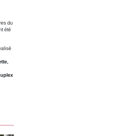
fres du
t été
éalisé
tte,
duplex
n