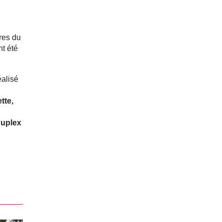
fres du
t été
éalisé
tte,
duplex
n