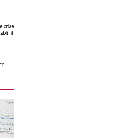
e crise
bli, il
 ce