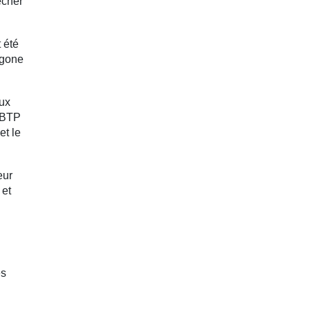
êcher
 été
agone
aux
u BTP
et le
eur
 et
es