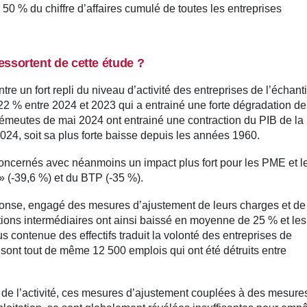
 50 % du chiffre d’affaires cumulé de toutes les entreprises
essortent de cette étude ?
re un fort repli du niveau d’activité des entreprises de l’échanti
22 % entre 2024 et 2023 qui a entrainé une forte dégradation de
 émeutes de mai 2024 ont entrainé une contraction du PIB de la
4, soit sa plus forte baisse depuis les années 1960.
t concernés avec néanmoins un impact plus fort pour les PME et l
 » (-39,6 %) et du BTP (-35 %).
ponse, engagé des mesures d’ajustement de leurs charges et de
tions intermédiaires ont ainsi baissé en moyenne de 25 % et les
 contenue des effectifs traduit la volonté des entreprises de
nt tout de même 12 500 emplois qui ont été détruits entre
 de l’activité, ces mesures d’ajustement couplées à des mesure