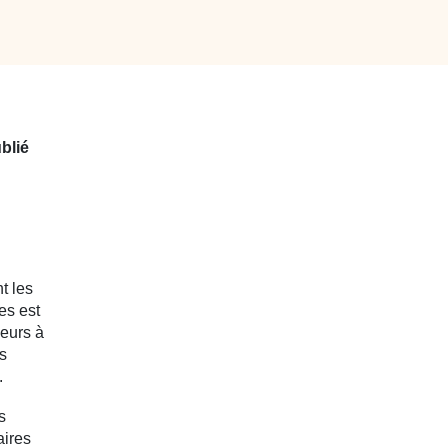
blié
t les
es est
ieurs à
es
.
s
aires