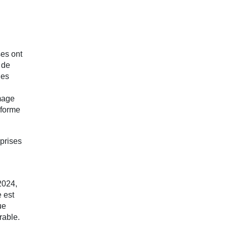
ses ont
 de
les
mage
 forme
eprises
2024,
e est
ue
rable.