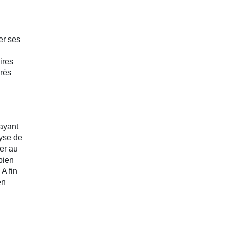
er ses
ires
près
 ayant
lyse de
uer au
bien
A fin
en