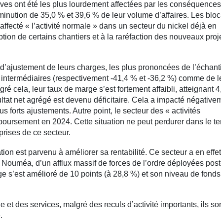
tives ont été les plus lourdement affectées par les conséquences
iminution de 35,0 % et 39,6 % de leur volume d’affaires. Les blo
 affecté « l’activité normale » dans un secteur du nickel déjà en
rruption de certains chantiers et à la raréfaction des nouveaux proj
d’ajustement de leurs charges, les plus prononcées de l’échanti
ntermédiaires (respectivement -41,4 % et -36,2 %) comme de l
ré cela, leur taux de marge s’est fortement affaibli, atteignant 
ésultat net agrégé est devenu déficitaire. Cela a impacté négative
us forts ajustements. Autre point, le secteur des « activités
mboursement en 2024. Cette situation ne peut perdurer dans le t
prises de ce secteur.
ion est parvenu à améliorer sa rentabilité. Ce secteur a en effet
Nouméa, d’un afflux massif de forces de l’ordre déployées post
ge s’est amélioré de 10 points (à 28,8 %) et son niveau de fonds
e et des services, malgré des reculs d’activité importants, ils so
.