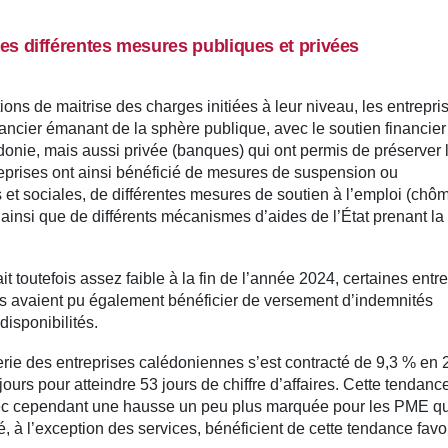
des différentes mesures publiques et privées
actions de maitrise des charges initiées à leur niveau, les entrepri
nancier émanant de la sphère publique, avec le soutien financier
onie, mais aussi privée (banques) qui ont permis de préserver 
reprises ont ainsi bénéficié de mesures de suspension ou
t sociales, de différentes mesures de soutien à l’emploi (chô
 ainsi que de différents mécanismes d’aides de l’État prenant la
t toutefois assez faible à la fin de l’année 2024, certaines entr
 avaient pu également bénéficier de versement d’indemnités
isponibilités.
rerie des entreprises calédoniennes s’est contracté de 9,3 % en 
 jours pour atteindre 53 jours de chiffre d’affaires. Cette tendanc
s avec cependant une hausse un peu plus marquée pour les PME q
é, à l’exception des services, bénéficient de cette tendance favo