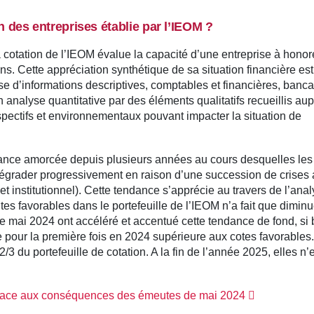
n des entreprises établie par l’IEOM ?
a cotation de l’IEOM évalue la capacité d’une entreprise à honor
s. Cette appréciation synthétique de sa situation financière est
lyse d’informations descriptives, comptables et financières, banca
 analyse quantitative par des éléments qualitatifs recueillis au
ospectifs et environnementaux pouvant impacter la situation de
dance amorcée depuis plusieurs années au cours desquelles les
e dégrader progressivement en raison d’une succession de crises
et institutionnel). Cette tendance s’apprécie au travers de l’ana
dites favorables dans le portefeuille de l’IEOM n’a fait que dimin
e mai 2024 ont accéléré et accentué cette tendance de fond, si 
 pour la première fois en 2024 supérieure aux cotes favorables. 
/3 du portefeuille de cotation. A la fin de l’année 2025, elles n’
es face aux conséquences des émeutes de mai 2024