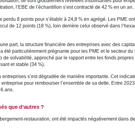
loitation, se sont globalement révélées insuffisantes pour emp
ustration, l’EBE de l’échantillon s’est contracté de 42 % en un an.
 perdu 8 points pour s’établir à 24,8 % en agrégé. Les PME ont
cul de 12 points (18 %), loin derrière celui observé dans l’hex
’une part, la structure financière des entreprises avec des capit
 a été particulièrement prégnante pour les PME et le secteur d
o de solvabilité, approché par le rapport entre les fonds propres 
isant et stable (34 %).
 entreprises s’est dégradée de manière importante. Cet indicat
entreprise pour rembourser l’ensemble de sa dette. Entre 2023
 6 ans.
isés que d’autres ?
hébergement-restauration, ont été impactés négativement dans d