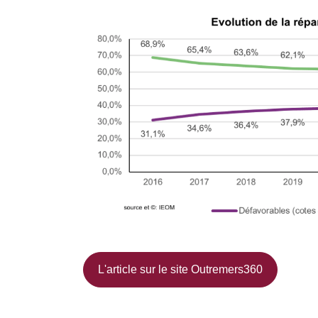
L'article sur le site Outremers360