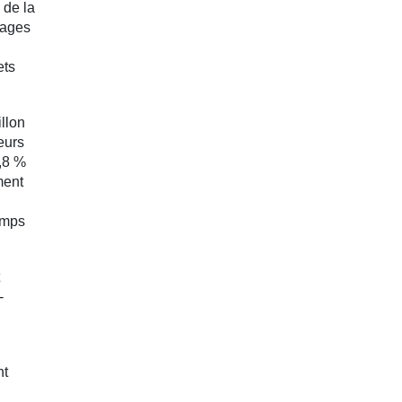
 de la
cages
ets
llon
eurs
4,8 %
ment
emps
-
nt