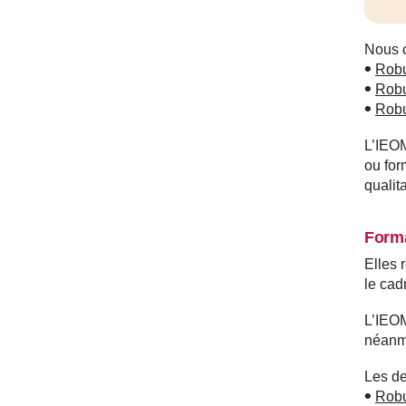
Nous c
Rob
Robu
Rob
L’IEOM
ou for
qualit
Forma
Elles 
le cad
L’IEOM
néanmo
Les de
Rob