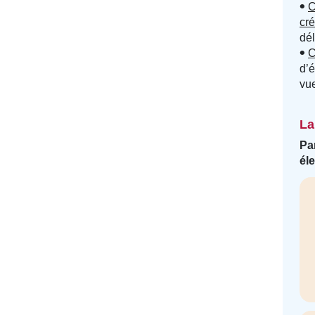
C
cré
dél
C
d’é
vue
La
Pa
él