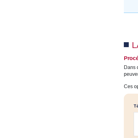
L
Procé
Dans d
peuven
Ces op
T