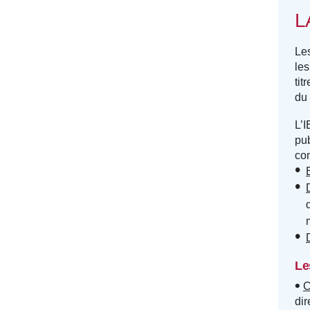
L
Les
les
tit
du 
L’I
pub
con
Le
C
dir