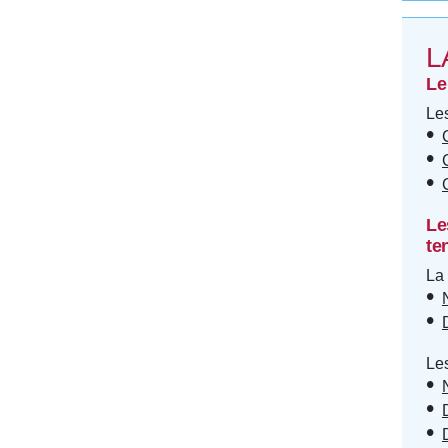
L
Le
Les
Le
te
La 
Les